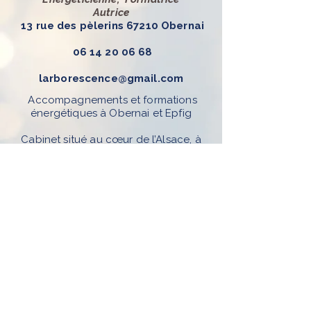
Autrice
13 rue des pèlerins 67210 Obernai
06 14 20 06 68
larborescence@gmail.com
Accompagnements et formations
énergétiques à Obernai et Epfig
Cabinet situé au cœur de l’Alsace, à
Obernai – facilement accessible depuis
Molsheim, Sélestat, Strasbourg et Colmar
Sur rendez-vous uniquement par
téléphone, mail ou Resalib Séances en
présentiel et en visio