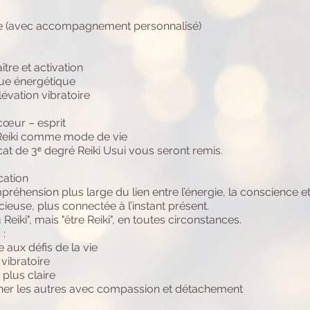
upe (avec accompagnement personnalisé)
re et activation
ue énergétique
lévation vibratoire
 cœur – esprit
Reiki comme mode de vie
at de 3ᵉ degré Reiki Usui vous seront remis.
cation
hension plus large du lien entre l’énergie, la conscience et 
ncieuse, plus connectée à l’instant présent.
Reiki", mais "être Reiki", en toutes circonstances.
 :
 aux défis de la vie
vibratoire
plus claire
ner les autres avec compassion et détachement