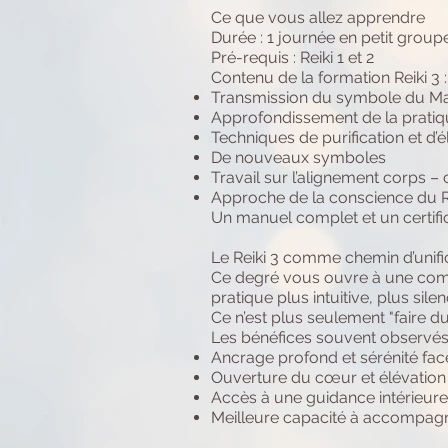
Ce que vous allez apprendre
Durée : 1 journée en petit gro
Pré-requis : Reiki 1 et 2
Contenu de la formation Reiki 3 :
Transmission du symbole du Maît
Approfondissement de la pratiq
Techniques de purification et d’é
De nouveaux symboles
Travail sur l’alignement corps –
Approche de la conscience du 
Un manuel complet et un certific
Le Reiki 3 comme chemin d’unifi
Ce degré vous ouvre à une compré
pratique plus intuitive, plus sile
Ce n’est plus seulement "faire du 
Les bénéfices souvent observés
Ancrage profond et sérénité face
Ouverture du cœur et élévation 
Accès à une guidance intérieure 
Meilleure capacité à accompag