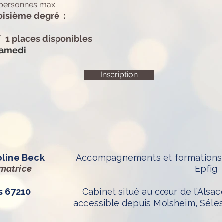
 personnes maxi
roisième degré :
/ 1 places disponibles
samedi
Inscription
oline Beck
Accompagnements et formations 
rmatrice
Epfig
s 67210
Cabinet situé au cœur de l’Alsac
accessible depuis Molsheim, Séle