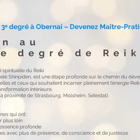
 3ᵉ degré à Obernai – Devenez Maître-Prati
on au
e degré de Reik
spirituelle du Reiki
ppelé Shinpiden, est une étape profonde sur le chemin du dé
 celles et ceux qui souhaitent incarner pleinement l’énergie R
nsformation intérieure.
à proximité de Strasbourg, Molsheim, Sélestat).
es qui ont :​
r plus loin
r essence profonde
es avec plus de présence, de conscience et de justesse