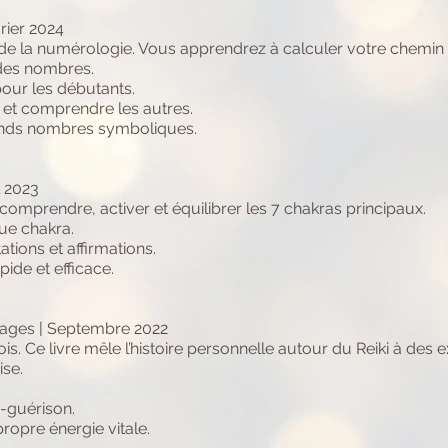
rier 2024
’art de la numérologie. Vous apprendrez à calculer votre chem
 des nombres.
ur les débutants.
 et comprendre les autres.
s nombres symboliques.​​​​​
l 2023
r comprendre, activer et équilibrer les 7 chakras principaux.
ue chakra.
tions et affirmations.
ide et efficace.
 pages | Septembre 2022
 fois. Ce livre mêle l’histoire personnelle autour du Reiki à des 
se.
o-guérison.
propre énergie vitale.