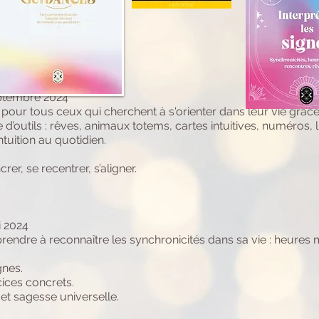
eptembre 2024
e pour tous ceux qui cherchent à s'orienter dans leur vie grâc
ude d’outils : rêves, animaux totems, cartes intuitives, numéro
tuition au quotidien.
er, se recentrer, s’aligner.
i 2024
prendre à reconnaître les synchronicités dans sa vie : heures 
nes.
cices concrets.
 et sagesse universelle.