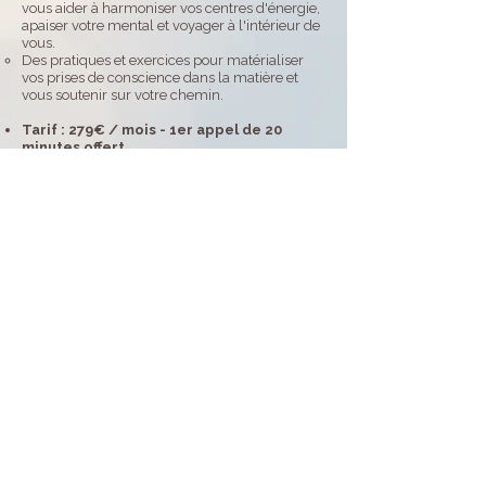
vous aider à harmoniser vos centres d'énergie,
apaiser votre mental et voyager à l'intérieur de
vous.
Des pratiques et exercices pour matérialiser
vos prises de conscience dans la matière et
vous soutenir sur votre chemin.
Tarif : 279€ / mois -
1er appel de 20
minutes offert
L'arborescence - Caroline Beck
Energéticienne, Formatrice
Autrice
13 rue des pèlerins 67210 Obernai
06 14 20 06 68
larborescence@gmail.com
Accompagnements et formations
énergétiques à Obernai et Epfig