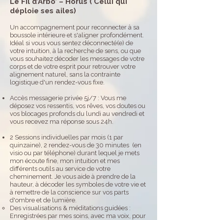
Le Fil d’Arbo’ – Horus ( Celui qui
déploie ses ailes)
Un accompagnement pour reconnecter à sa
boussole intérieure et s'aligner profondément.
Idéal si vous vous sentez déconnecté(e) de
votre intuition, à la recherche de sens, ou que
vous souhaitez décoder les messages de votre
corps et de votre esprit pour retrouver votre
alignement naturel, sans la contrainte
logistique d'un rendez-vous fixe.
Accès messagerie privée 5j/7 : Vous me
déposez vos ressentis, vos rêves, vos doutes ou
vos blocages profonds du lundi au vendredi et
vous recevez ma réponse sous 24h.
2 Sessions individuelles par mois (1 par
quinzaine), 2 rendez-vous de 30 minutes (en
visio ou par téléphone) durant lequel je mets
mon écoute fine, mon intuition et mes
différents outils au service de votre
cheminement. Je vous aide à prendre de la
hauteur, à décoder les symboles de votre vie et
à remettre de la conscience sur vos parts
d'ombre et de lumière.
Des visualisations & méditations guidées :
Enregistrées par mes soins, avec ma voix, pour