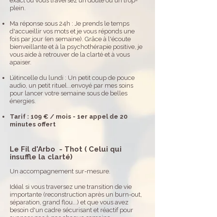
exact où vous traversez un doute ou un trop-
plein.
Ma réponse sous 24h : Je prends le temps
d'accueillir vos mots et je vous réponds une
fois par jour (en semaine). Grâce à l'écoute
bienveillante et à la psychothérapie positive, je
vous aide à retrouver de la clarté et à vous
apaiser.
L’étincelle du lundi : Un petit coup de pouce
audio, un petit rituel...envoyé par mes soins
pour lancer votre semaine sous de belles
énergies.
Tarif : 109 € / mois - 1er appel de 20
minutes offert
Le Fil d'Arbo - Thot ( Celui qui
insuffle la clarté)
Un accompagnement sur-mesure.
Idéal si vous traversez une transition de vie
importante (reconstruction après un burn-out,
séparation, grand flou...) et que vous avez
besoin d'un cadre sécurisant et réactif pour