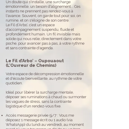
Un doute qui s'installe, une surcharge
émotionnelle, un besoin d'alignement... Ces
instants ne prennent pas rendez-vous à
l'avance. Souvent, on garde tout pour soi, on
rumine, et on s'éloigne de son centre.
Le Fil d’Arbo’, c’est un espace
d’accompagnement suspendu, fluide et
profondément humain. Un fil invisible mais
solide qui nous relie, directement dans votre
poche, pour avancer pas à pas, à votre rythme
et sans contrainte d'agenda.
Le Fil d’Arbo’ – Oupouaout
(L'Ouvreur de Chemins)
Votre espace de décompression émotionnelle
et d'écoute bienveillante, au rythme de votre
quotidien.
Idéal pour libérer la surcharge mentale,
déposer ses ruminations à chaud ou surmonter
les vagues de stress, sans la contrainte
logistique d'un rendez-vous fixe.
Accès messagerie privée 5j/7 : Vous me
déposez 1 message écrit ou 1 audio (via
WhatsApp) du lundi au vendredi, au moment